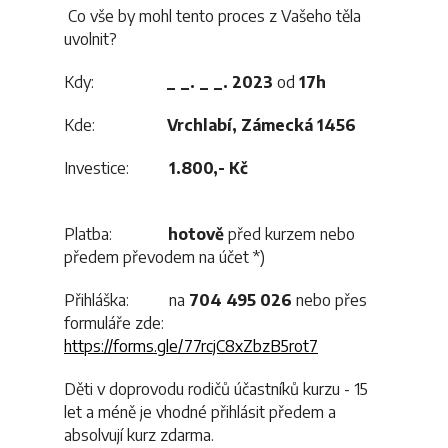
Co vše by mohl tento proces z Vašeho těla
uvolnit?
Kdy:
_ _. _ _. 2023
od
17h
Kde:
Vrchlabí, Zámecká 1456
Investice:
1.800,- Kč
Platba:
hotově
před kurzem nebo
předem převodem na účet *)
Přihláška: na
704 495 026
nebo přes
formuláře zde:
https://forms.gle/77rcjC8xZbzB5rot7
Děti v doprovodu rodičů účastníků kurzu - 15
let a méně je vhodné přihlásit předem a
absolvují kurz zdarma.